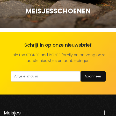
MEISJESSCHOENEN
Schrijf in op onze nieuwsbrief
Join the STONES and BONES family en ontvang onze
laatste nieuwtjes en aanbiedingen.
Abonneer
Meisjes