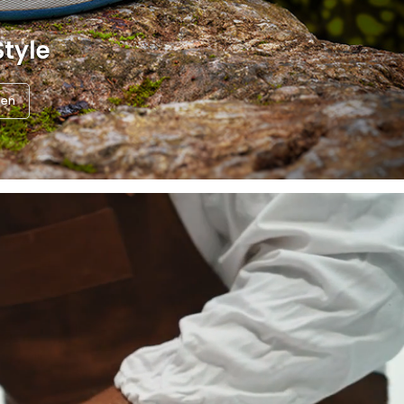
Style
nen