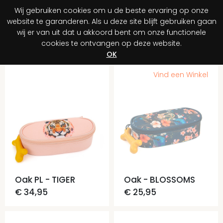
Wij gebruiken cookies om u de beste ervaring op onze
0
website te garanderen. Als u deze site blijft gebruiken gaan
wij er van uit dat u akkoord bent om onze functionele
cookies te ontvangen op deze website.
Registreer je aankoop
Ontdek jouw voordeel!
OK
Vind een Winkel
Oak PL - TIGER
Oak - BLOSSOMS
€ 34,95
€ 25,95