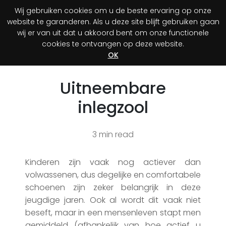
Wij gebruiken cookies om u de beste ervaring op onze
0
website te garanderen. Als u deze site blijft gebruiken gaan
wij er van uit dat u akkoord bent om onze functionele
cookies te ontvangen op deze website.
Registreer je aankoop
Ontdek jouw voordeel!
OK
Uitneembare
inlegzool
3 min read
Kinderen zijn vaak nog actiever dan
volwassenen, dus degelijke en comfortabele
schoenen zijn zeker belangrijk in deze
jeugdige jaren. Ook al wordt dit vaak niet
beseft, maar in een mensenleven stapt men
gemiddeld (afhankelijk van hoe actief u