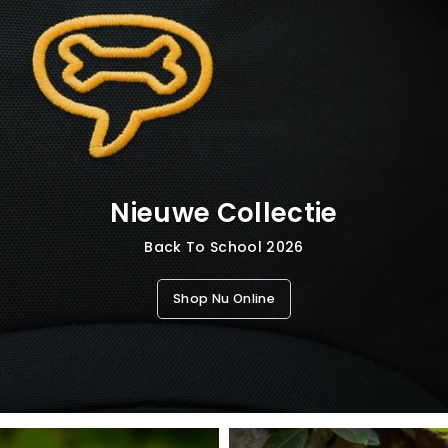
Joggingbroeken
Sportt
Sportt
Broek
Nieuwe Collectie
Back To School 2026
Shop Nu Online