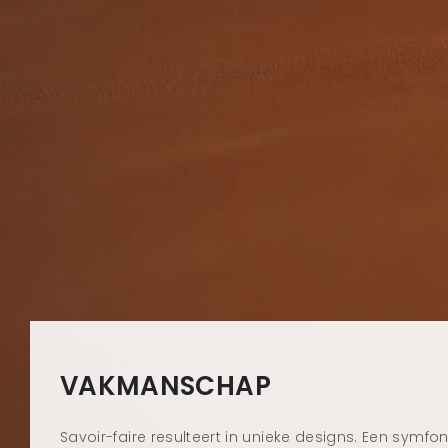
VAKMANSCHAP
Savoir-faire resulteert in unieke designs. Een symfon