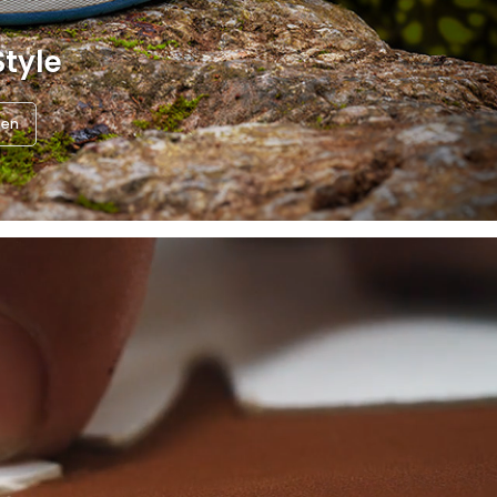
Style
nen