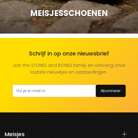
MEISJESSCHOENEN
Schrijf in op onze nieuwsbrief
Join the STONES and BONES family en ontvang onze
laatste nieuwtjes en aanbiedingen.
Abonneer
Meisjes